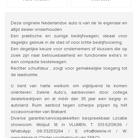
Deze originele Nederlandse auto is van de 1e eigenaar en
altijd dealer onderhouden.
Een praktische en zuinige bedrijfswagen, ideaal voor
dagelijks gebruik in de stad of voor lichte bedrijfsvoering.
Een degelijke keuze voor ondernemers of klussers die op
zoek zijn naar betrouwbaarheid en functionele extra's in
een compacte bestelwagen.
Rechter schuifdeur , zorgt voor gemakkelijke toegang tot
de laadruimte .
U bent van harte welkom om vrijblijvend te komen
oriënteren. Dekrie Auto's, aanbevolen door collega
dealerbedrijven en al méér dan 35 jaar een begrip in
autoland. Ruim aanbod tegen scherpe prijzen bij hét
occasioncenter van Brabant.
Diverse garantie/servicepakketten bespreekbaar. Locatie
showroom: Wolput 18 in VLIJMEN. T: 013-5213636 /
WhatsApp: 06-33253284 / E: info@dekrie.nl / W:
www.dekrie.nl (Onder voorbehoud van SE&O).